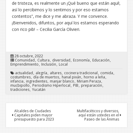
de tristeza, es realmente un ¡Qué bueno que están aquí!,
así lo percibimos y lo sentimos y por eso estamos
contentos”, me dice y me abraza. Y me convence.
¡Bienvenidos, difuntos, por aquí los estamos esperando
con rico pib! – Cecilia García Olivieri.
28 octubre, 2022
Comunidad
Cultura
diversidad
Economía
Educación
Emprendimiento
Inclusión
Local
actualidad
alegría
altares
cocinera tradicional
comida
costumbres
día de muertos
hanal pixán
horno a leña
infancia
ingredientes
manjar blanco
Miriam Peraza
mucbipollo
Periodismo Hiperlocal
PIB
preparación
tradiciones
Yucatán
Alcaldes de Ciudades
Multifacéticos y diversos,
Capitales piden mayor
aquí están ustedes en el
presupuesto para 2023
Paseo de las Ánimas