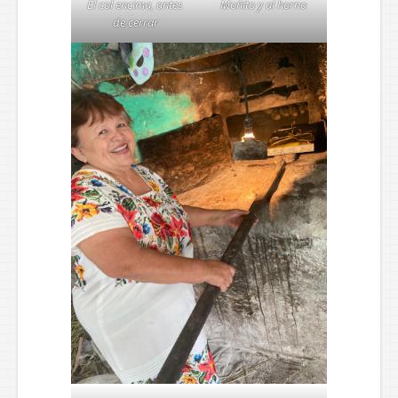
El col encima, antes
Moñito y al horno
de cerrar