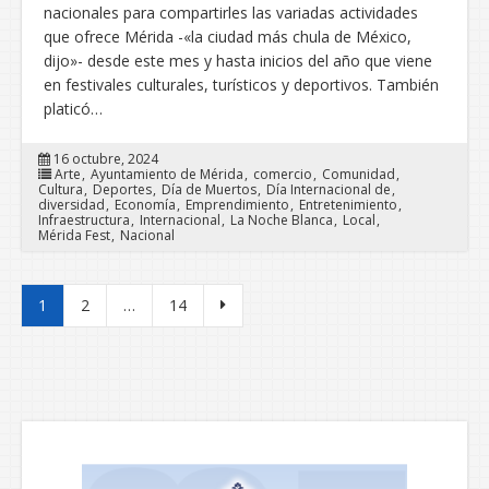
nacionales para compartirles las variadas actividades
que ofrece Mérida -«la ciudad más chula de México,
dijo»- desde este mes y hasta inicios del año que viene
en festivales culturales, turísticos y deportivos. También
platicó…
16 octubre, 2024
Arte
Ayuntamiento de Mérida
comercio
Comunidad
Cultura
Deportes
Día de Muertos
Día Internacional de
diversidad
Economía
Emprendimiento
Entretenimiento
Infraestructura
Internacional
La Noche Blanca
Local
Mérida Fest
Nacional
Paginación de entradas
1
2
…
14