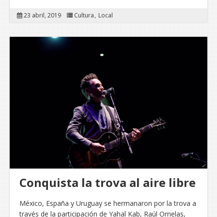
23 abril, 2019
Cultura
Local
Conquista la trova al aire libre
México, España y Uruguay se hermanaron por la trova a
través de la participación de Yahal Kab, Raúl Ornelas,