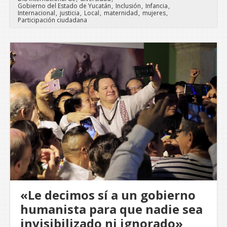
Gobierno del Estado de Yucatán
Inclusión
Infancia
Internacional
justicia
Local
maternidad
mujeres
Participación ciudadana
«Le decimos sí a un gobierno
humanista para que nadie sea
invisibilizado ni ignorado»