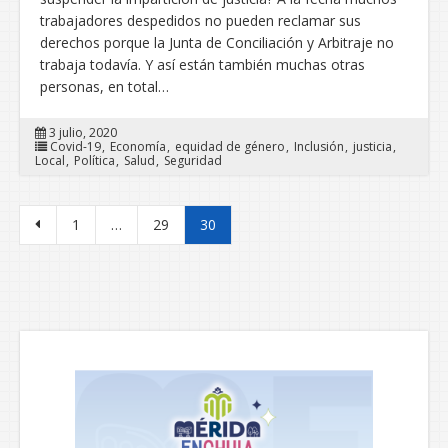
trabajadores despedidos no pueden reclamar sus
derechos porque la Junta de Conciliación y Arbitraje no
trabaja todavía. Y así están también muchas otras
personas, en total…
3 julio, 2020
Covid-19
Economía
equidad de género
Inclusión
justicia
Local
Política
Salud
Seguridad
Paginación de entradas
1
…
29
30